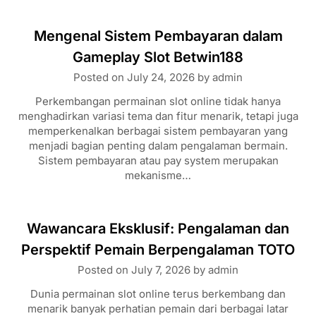
Mengenal Sistem Pembayaran dalam
Gameplay Slot Betwin188
Posted on
July 24, 2026
by
admin
Perkembangan permainan slot online tidak hanya
menghadirkan variasi tema dan fitur menarik, tetapi juga
memperkenalkan berbagai sistem pembayaran yang
menjadi bagian penting dalam pengalaman bermain.
Sistem pembayaran atau pay system merupakan
mekanisme…
Wawancara Eksklusif: Pengalaman dan
Perspektif Pemain Berpengalaman TOTO
Posted on
July 7, 2026
by
admin
Dunia permainan slot online terus berkembang dan
menarik banyak perhatian pemain dari berbagai latar