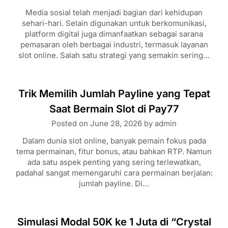
Media sosial telah menjadi bagian dari kehidupan
sehari-hari. Selain digunakan untuk berkomunikasi,
platform digital juga dimanfaatkan sebagai sarana
pemasaran oleh berbagai industri, termasuk layanan
slot online. Salah satu strategi yang semakin sering…
Trik Memilih Jumlah Payline yang Tepat
Saat Bermain Slot di Pay77
Posted on
June 28, 2026
by
admin
Dalam dunia slot online, banyak pemain fokus pada
tema permainan, fitur bonus, atau bahkan RTP. Namun
ada satu aspek penting yang sering terlewatkan,
padahal sangat memengaruhi cara permainan berjalan:
jumlah payline. Di…
Simulasi Modal 50K ke 1 Juta di “Crystal