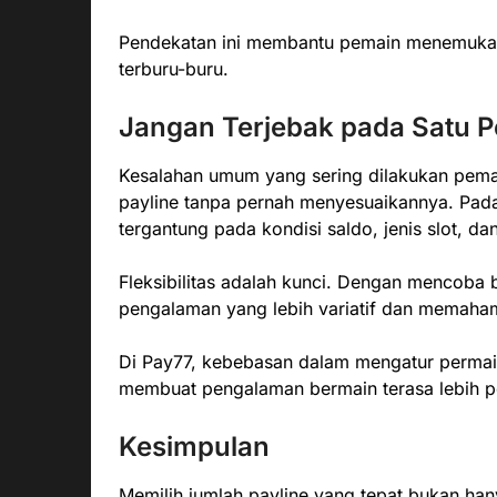
Pendekatan ini membantu pemain menemukan
terburu-buru.
Jangan Terjebak pada Satu 
Kesalahan umum yang sering dilakukan pema
payline tanpa pernah menyesuaikannya. Pada
tergantung pada kondisi saldo, jenis slot, da
Fleksibilitas adalah kunci. Dengan mencoba
pengalaman yang lebih variatif dan memaham
Di
Pay77
, kebebasan dalam mengatur permain
membuat pengalaman bermain terasa lebih p
Kesimpulan
Memilih jumlah payline yang tepat bukan han