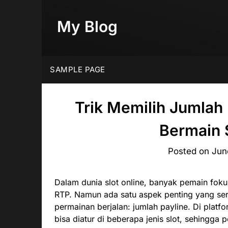
Skip
to
My Blog
content
SAMPLE PAGE
Trik Memilih Jumlah
Bermain 
Posted on
Jun
Dalam dunia slot online, banyak pemain foku
RTP. Namun ada satu aspek penting yang ser
permainan berjalan: jumlah payline. Di platf
bisa diatur di beberapa jenis slot, sehingga 