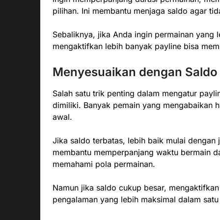
pilihan. Ini membantu menjaga saldo agar tid
Sebaliknya, jika Anda ingin permainan yang 
mengaktifkan lebih banyak payline bisa mem
Menyesuaikan dengan Saldo
Salah satu trik penting dalam mengatur pay
dimiliki. Banyak pemain yang mengabaikan hal
awal.
Jika saldo terbatas, lebih baik mulai dengan j
membantu memperpanjang waktu bermain da
memahami pola permainan.
Namun jika saldo cukup besar, mengaktifkan
pengalaman yang lebih maksimal dalam satu 