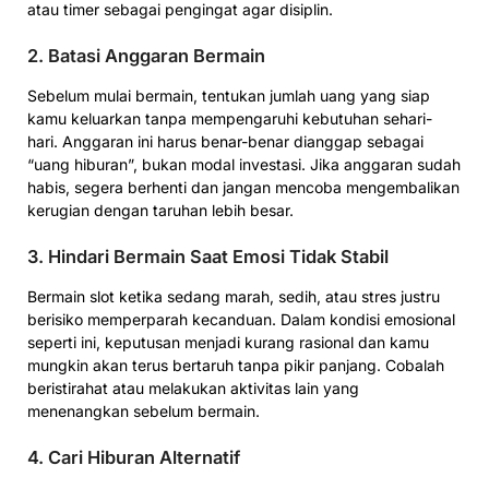
atau timer sebagai pengingat agar disiplin.
2. Batasi Anggaran Bermain
Sebelum mulai bermain, tentukan jumlah uang yang siap
kamu keluarkan tanpa mempengaruhi kebutuhan sehari-
hari. Anggaran ini harus benar-benar dianggap sebagai
“uang hiburan”, bukan modal investasi. Jika anggaran sudah
habis, segera berhenti dan jangan mencoba mengembalikan
kerugian dengan taruhan lebih besar.
3. Hindari Bermain Saat Emosi Tidak Stabil
Bermain slot ketika sedang marah, sedih, atau stres justru
berisiko memperparah kecanduan. Dalam kondisi emosional
seperti ini, keputusan menjadi kurang rasional dan kamu
mungkin akan terus bertaruh tanpa pikir panjang. Cobalah
beristirahat atau melakukan aktivitas lain yang
menenangkan sebelum bermain.
4. Cari Hiburan Alternatif