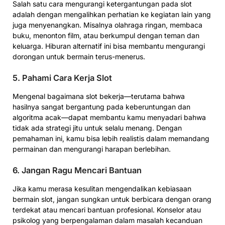
Salah satu cara mengurangi ketergantungan pada slot
adalah dengan mengalihkan perhatian ke kegiatan lain yang
juga menyenangkan. Misalnya olahraga ringan, membaca
buku, menonton film, atau berkumpul dengan teman dan
keluarga. Hiburan alternatif ini bisa membantu mengurangi
dorongan untuk bermain terus-menerus.
5. Pahami Cara Kerja Slot
Mengenal bagaimana slot bekerja—terutama bahwa
hasilnya sangat bergantung pada keberuntungan dan
algoritma acak—dapat membantu kamu menyadari bahwa
tidak ada strategi jitu untuk selalu menang. Dengan
pemahaman ini, kamu bisa lebih realistis dalam memandang
permainan dan mengurangi harapan berlebihan.
6. Jangan Ragu Mencari Bantuan
Jika kamu merasa kesulitan mengendalikan kebiasaan
bermain slot, jangan sungkan untuk berbicara dengan orang
terdekat atau mencari bantuan profesional. Konselor atau
psikolog yang berpengalaman dalam masalah kecanduan