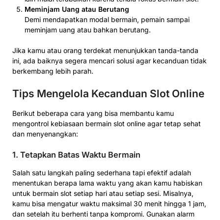
Meminjam Uang atau Berutang
Demi mendapatkan modal bermain, pemain sampai
meminjam uang atau bahkan berutang.
Jika kamu atau orang terdekat menunjukkan tanda-tanda
ini, ada baiknya segera mencari solusi agar kecanduan tidak
berkembang lebih parah.
Tips Mengelola Kecanduan Slot Online
Berikut beberapa cara yang bisa membantu kamu
mengontrol kebiasaan bermain slot online agar tetap sehat
dan menyenangkan:
1. Tetapkan Batas Waktu Bermain
Salah satu langkah paling sederhana tapi efektif adalah
menentukan berapa lama waktu yang akan kamu habiskan
untuk bermain slot setiap hari atau setiap sesi. Misalnya,
kamu bisa mengatur waktu maksimal 30 menit hingga 1 jam,
dan setelah itu berhenti tanpa kompromi. Gunakan alarm