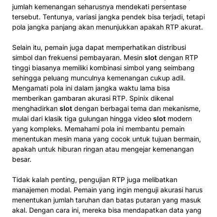
jumlah kemenangan seharusnya mendekati persentase
tersebut. Tentunya, variasi jangka pendek bisa terjadi, tetapi
pola jangka panjang akan menunjukkan apakah RTP akurat.
Selain itu, pemain juga dapat memperhatikan distribusi
simbol dan frekuensi pembayaran. Mesin
slot
dengan RTP
tinggi biasanya memiliki kombinasi simbol yang seimbang
sehingga peluang munculnya kemenangan cukup adil.
Mengamati pola ini dalam jangka waktu lama bisa
memberikan gambaran akurasi RTP. Spinix dikenal
menghadirkan
slot
dengan berbagai tema dan mekanisme,
mulai dari klasik tiga gulungan hingga video
slot
modern
yang kompleks. Memahami pola ini membantu pemain
menentukan mesin mana yang cocok untuk tujuan bermain,
apakah untuk hiburan ringan atau mengejar kemenangan
besar.
Tidak kalah penting, pengujian RTP juga melibatkan
manajemen modal. Pemain yang ingin menguji akurasi harus
menentukan jumlah taruhan dan batas putaran yang masuk
akal. Dengan cara ini, mereka bisa mendapatkan data yang