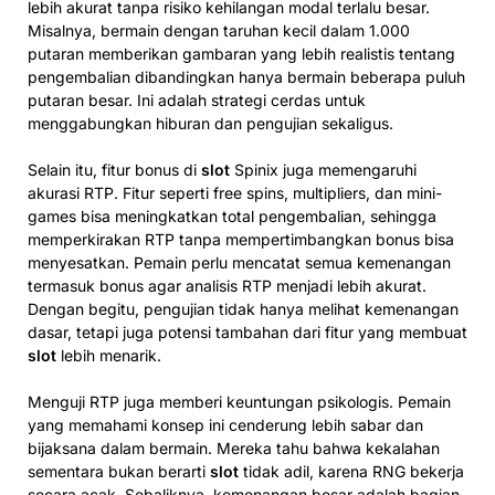
lebih akurat tanpa risiko kehilangan modal terlalu besar.
Misalnya, bermain dengan taruhan kecil dalam 1.000
putaran memberikan gambaran yang lebih realistis tentang
pengembalian dibandingkan hanya bermain beberapa puluh
putaran besar. Ini adalah strategi cerdas untuk
menggabungkan hiburan dan pengujian sekaligus.
Selain itu, fitur bonus di
slot
Spinix juga memengaruhi
akurasi RTP. Fitur seperti free spins, multipliers, dan mini-
games bisa meningkatkan total pengembalian, sehingga
memperkirakan RTP tanpa mempertimbangkan bonus bisa
menyesatkan. Pemain perlu mencatat semua kemenangan
termasuk bonus agar analisis RTP menjadi lebih akurat.
Dengan begitu, pengujian tidak hanya melihat kemenangan
dasar, tetapi juga potensi tambahan dari fitur yang membuat
slot
lebih menarik.
Menguji RTP juga memberi keuntungan psikologis. Pemain
yang memahami konsep ini cenderung lebih sabar dan
bijaksana dalam bermain. Mereka tahu bahwa kekalahan
sementara bukan berarti
slot
tidak adil, karena RNG bekerja
secara acak. Sebaliknya, kemenangan besar adalah bagian