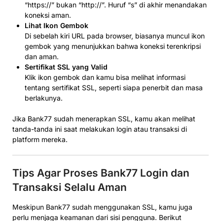
“https://” bukan “http://”. Huruf “s” di akhir menandakan
koneksi aman.
Lihat Ikon Gembok
Di sebelah kiri URL pada browser, biasanya muncul ikon
gembok yang menunjukkan bahwa koneksi terenkripsi
dan aman.
Sertifikat SSL yang Valid
Klik ikon gembok dan kamu bisa melihat informasi
tentang sertifikat SSL, seperti siapa penerbit dan masa
berlakunya.
Jika Bank77 sudah menerapkan SSL, kamu akan melihat
tanda-tanda ini saat melakukan login atau transaksi di
platform mereka.
Tips Agar Proses Bank77 Login dan
Transaksi Selalu Aman
Meskipun Bank77 sudah menggunakan SSL, kamu juga
perlu menjaga keamanan dari sisi pengguna. Berikut