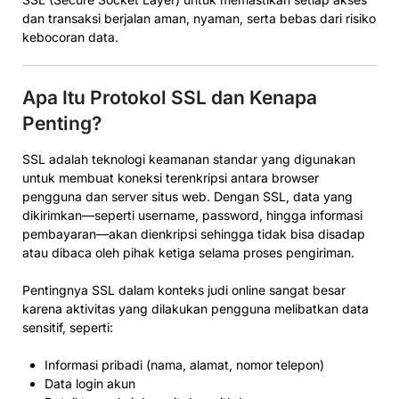
dan transaksi berjalan aman, nyaman, serta bebas dari risiko
kebocoran data.
Apa Itu Protokol SSL dan Kenapa
Penting?
SSL adalah teknologi keamanan standar yang digunakan
untuk membuat koneksi terenkripsi antara browser
pengguna dan server situs web. Dengan SSL, data yang
dikirimkan—seperti username, password, hingga informasi
pembayaran—akan dienkripsi sehingga tidak bisa disadap
atau dibaca oleh pihak ketiga selama proses pengiriman.
Pentingnya SSL dalam konteks judi online sangat besar
karena aktivitas yang dilakukan pengguna melibatkan data
sensitif, seperti:
Informasi pribadi (nama, alamat, nomor telepon)
Data login akun