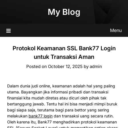
Skip
My Blog
to
content
Menu
Protokol Keamanan SSL Bank77 Login
untuk Transaksi Aman
Posted on
October 12, 2025
by
admin
Dalam dunia judi online, keamanan adalah hal yang paling
utama. Bayangkan jika informasi pribadi dan transaksi
finansial kita mudah diretas atau dicuri oleh pihak tak
bertanggung jawab. Tentu hal ini bisa menjadi mimpi buruk
bagi siapa saja, terutama bagi para bettor yang sering
melakukan
bank77 login
dan transaksi uang secara rutin.
Oleh karena itu, Bank77 menghadirkan protokol keamanan
SSL (Secure Socket Layer) untuk memastikan setiap akses