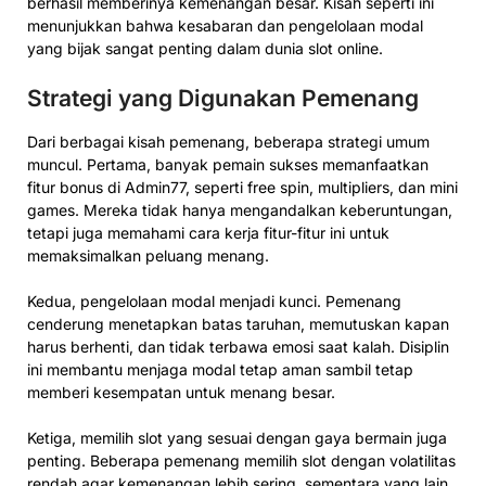
berhasil memberinya kemenangan besar. Kisah seperti ini
menunjukkan bahwa kesabaran dan pengelolaan modal
yang bijak sangat penting dalam dunia slot online.
Strategi yang Digunakan Pemenang
Dari berbagai kisah pemenang, beberapa strategi umum
muncul. Pertama, banyak pemain sukses memanfaatkan
fitur bonus di Admin77, seperti free spin, multipliers, dan mini
games. Mereka tidak hanya mengandalkan keberuntungan,
tetapi juga memahami cara kerja fitur-fitur ini untuk
memaksimalkan peluang menang.
Kedua, pengelolaan modal menjadi kunci. Pemenang
cenderung menetapkan batas taruhan, memutuskan kapan
harus berhenti, dan tidak terbawa emosi saat kalah. Disiplin
ini membantu menjaga modal tetap aman sambil tetap
memberi kesempatan untuk menang besar.
Ketiga, memilih slot yang sesuai dengan gaya bermain juga
penting. Beberapa pemenang memilih slot dengan volatilitas
rendah agar kemenangan lebih sering, sementara yang lain