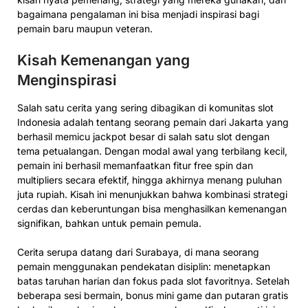
bagaimana pengalaman ini bisa menjadi inspirasi bagi
pemain baru maupun veteran.
Kisah Kemenangan yang
Menginspirasi
Salah satu cerita yang sering dibagikan di komunitas slot
Indonesia adalah tentang seorang pemain dari Jakarta yang
berhasil memicu jackpot besar di salah satu slot dengan
tema petualangan. Dengan modal awal yang terbilang kecil,
pemain ini berhasil memanfaatkan fitur free spin dan
multipliers secara efektif, hingga akhirnya menang puluhan
juta rupiah. Kisah ini menunjukkan bahwa kombinasi strategi
cerdas dan keberuntungan bisa menghasilkan kemenangan
signifikan, bahkan untuk pemain pemula.
Cerita serupa datang dari Surabaya, di mana seorang
pemain menggunakan pendekatan disiplin: menetapkan
batas taruhan harian dan fokus pada slot favoritnya. Setelah
beberapa sesi bermain, bonus mini game dan putaran gratis