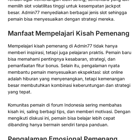
memilih slot volatilitas tinggi untuk kesempatan jackpot
besar. Admin77 menyediakan berbagai jenis slot sehingga
pemain bisa menyesuaikan dengan strategi mereka.
Manfaat Mempelajari Kisah Pemenang
Mempelajari kisah pemenang di Admin77 tidak hanya
memberi inspirasi, tetapi juga pelajaran praktis. Pemain baru
bisa memahami pentingnya kesabaran, strategi, dan
pemanfaatan fitur bonus. Selain itu, pengalaman nyata
membantu pemain menyesuaikan ekspektasi: slot online
adalah hiburan yang menyenangkan, tetapi kemenangan
besar membutuhkan kombinasi keberuntungan dan strategi
yang tepat.
Komunitas pemain di forum Indonesia sering membahas
kisah ini, saling berbagi tips, dan memberi motivasi. Dengan
mengikuti diskusi ini, pemain bisa belajar lebih cepat
dibanding hanya bermain sendiri tanpa panduan.
Pengalaman Emosional Pemenang